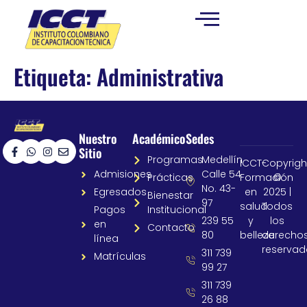
Etiqueta:
Administrativa
Nuestro
Académico
Sedes
Sitio
Programas
Medellín
ICCT-
Copyrigh
Admisiones
Calle 54
Prácticas
Formación
©
No. 43-
Egresados
en
2025 |
Bienestar
97
salud
Todos
Pagos
Institucional
239 55
y
los
en
Contacto
80
belleza
derecho
línea
reservad
311 739
Matrículas
99 27
311 739
26 88