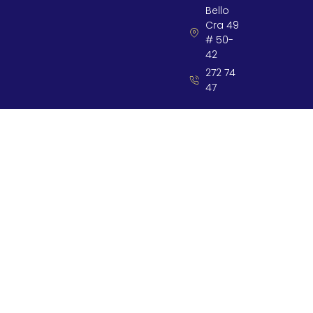
Bello
Cra 49
# 50-
42
272 74
47