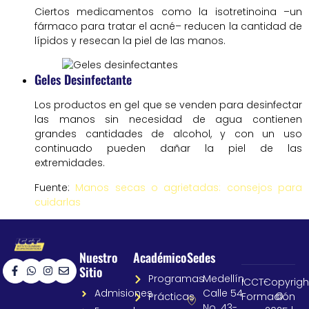
Ciertos medicamentos como la isotretinoina –un
fármaco para tratar el acné– reducen la cantidad de
lípidos y resecan la piel de las manos.
Geles Desinfectante
Los productos en gel que se venden para desinfectar
las manos sin necesidad de agua contienen
grandes cantidades de alcohol, y con un uso
continuado pueden dañar la piel de las
extremidades.
Fuente:
Manos secas o agrietadas: consejos para
cuidarlas
Nuestro
Académico
Sedes
Sitio
Programas
Medellín
ICCT-
Copyrigh
Admisiones
Calle 54
Prácticas
Formación
©
No. 43-