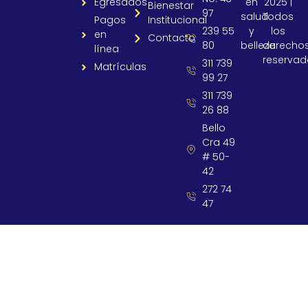
Egresados
en
2025 |
Bienestar
97
salud
Todos
Pagos
Institucional
239 55
y
los
en
Contacto
80
belleza
derecho
línea
reservad
311 739
Matrículas
99 27
311 739
26 88
Bello
Cra 49
# 50-
42
272 74
47