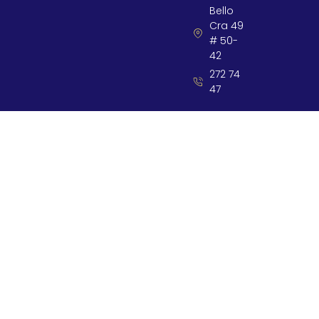
Bello
Cra 49
# 50-
42
272 74
47