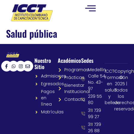
Salud pública
Nuestro
Académico
Sedes
Sitio
Programas
Medellín
ICCT-
Copyrigh
Admisiones
Calle 54
Prácticas
Formación
©
No. 43-
Egresados
en
2025 |
Bienestar
97
salud
Todos
Pagos
Institucional
239 55
y
los
en
Contacto
80
belleza
derecho
línea
reservad
311 739
Matrículas
99 27
311 739
26 88