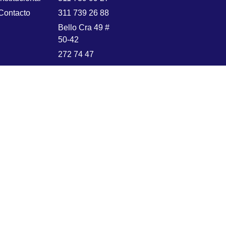
Contacto
311 739 26 88
Bello Cra 49 #
50-42
272 74 47