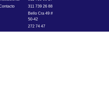
Contacto
311 739 26 88
Bello Cra 49 #
50-42
272 74 47