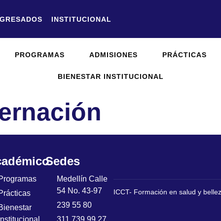
GRESADOS
INSTITUCIONAL
PROGRAMAS
ADMISIONES
PRÁCTICAS
BIENESTAR INSTITUCIONAL
ernación
cadémico
Sedes
Programas
Medellín Calle
54 No. 43-97
ICCT- Formación en salud y belle
Prácticas
239 55 80
Bienestar
Institucional
311 739 99 27