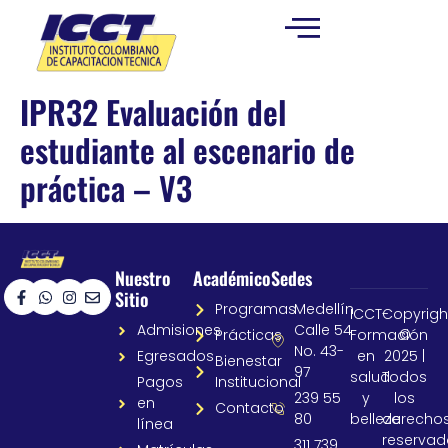
IPR32 Evaluación del
estudiante al escenario de
práctica – V3
Nuestro
Académico
Sedes
Sitio
Programas
Medellín
ICCT-
Copyrigh
Admisiones
Calle 54
Prácticas
Formación
©
No. 43-
Egresados
en
2025 |
Bienestar
97
salud
Todos
Pagos
Institucional
239 55
y
los
en
Contacto
80
belleza
derecho
línea
reservad
311 739