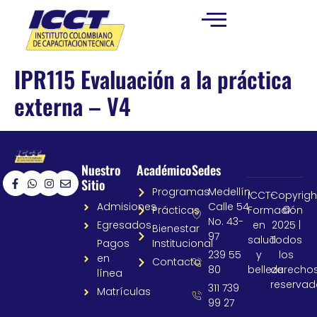
IPR115 Evaluación a la práctica
externa – V4
Nuestro
Académico
Sedes
Sitio
Programas
Medellín
ICCT-
Copyrigh
Admisiones
Calle 54
Prácticas
Formación
©
No. 43-
Egresados
en
2025 |
Bienestar
97
salud
Todos
Pagos
Institucional
239 55
y
los
en
Contacto
80
belleza
derecho
línea
reservad
311 739
Matrículas
99 27