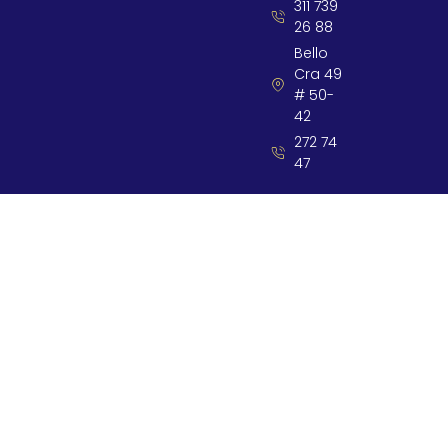
311 739
26 88
Bello
Cra 49
# 50-
42
272 74
47