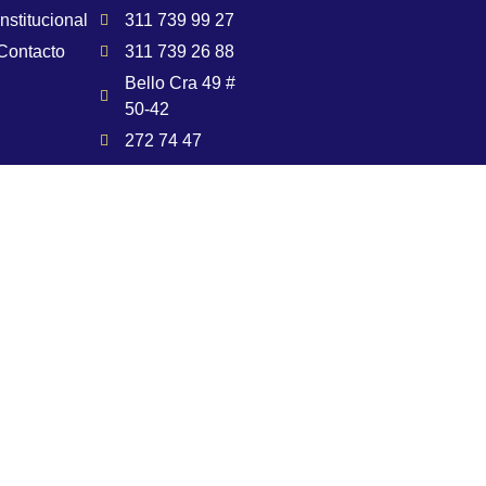
Institucional
311 739 99 27
Contacto
311 739 26 88
Bello Cra 49 #
50-42
272 74 47